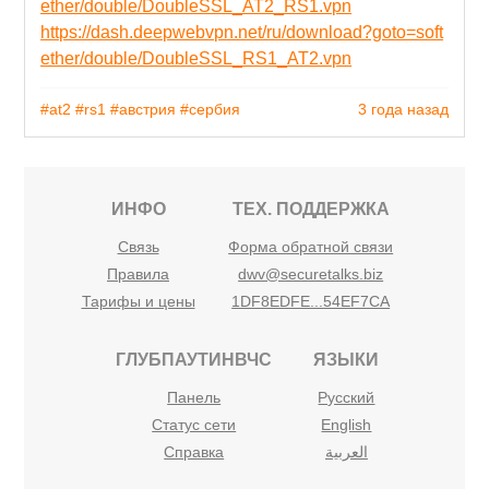
ether/double/DoubleSSL_AT2_RS1.vpn
https://dash.deepwebvpn.net/ru/download?goto=soft
ether/double/DoubleSSL_RS1_AT2.vpn
#at2
#rs1
#австрия
#сербия
3 года назад
ИНФО
ТЕХ. ПОДДЕРЖКА
Связь
Форма обратной связи
Правила
dwv@securetalks.biz
Тарифы и цены
1DF8EDFE...54EF7CA
ГЛУБПАУТИНВЧС
ЯЗЫКИ
Панель
Русский
Статус сети
English
Справка
العربية