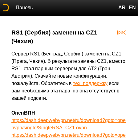
Панель
AR
EN
RS1 (Сербия) заменен на CZ1
[рис]
(Чехия)
Сервер RS1 (Белград, Сербия) заменен на CZ1
(Прага, Чехия). В результате замены CZ1, вместо
RS1, стал парным сервером для AT2 (Грац,
Австрия). Скачайте новые конфигурации,
пожалуйста. Обратитесь в
тех. поддержку
если
вам необходима эта пара, но она отсутствует в
вашей подсети.
ОпенВПН
https://dash.deepwebvpn.net/ru/download?goto=ope
nvpn/single/SingleRSA_CZ1.ovpn
https://dash.deepwebvpn.net/ru/download?goto=ope