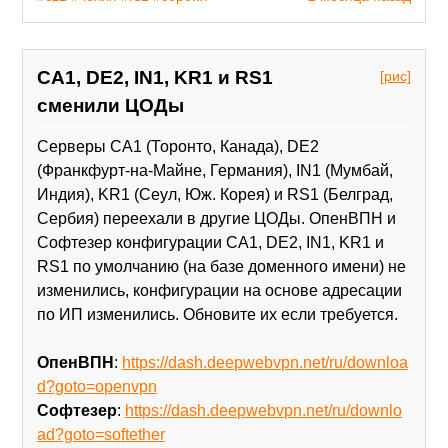
CA1, DE2, IN1, KR1 и RS1
[рис]
сменили ЦОДы
Серверы CA1 (Торонто, Канада), DE2
(Франкфурт-на-Майне, Германия), IN1 (Мумбай,
Индия), KR1 (Сеул, Юж. Корея) и RS1 (Белград,
Сербия) переехали в другие ЦОДы. ОпенВПН и
Софтезер конфигурации CA1, DE2, IN1, KR1 и
RS1 по умолчанию (на базе доменного имени) не
изменились, конфигурации на основе адресации
по ИП изменились. Обновите их если требуется.
ОпенВПН
:
https://dash.deepwebvpn.net/ru/downloa
d?goto=openvpn
Софтезер
:
https://dash.deepwebvpn.net/ru/downlo
ad?goto=softether