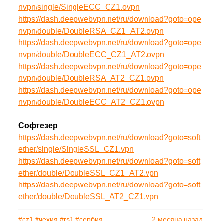
nvpn/single/SingleECC_CZ1.ovpn
https://dash.deepwebvpn.net/ru/download?goto=ope
nvpn/double/DoubleRSA_CZ1_AT2.ovpn
https://dash.deepwebvpn.net/ru/download?goto=ope
nvpn/double/DoubleECC_CZ1_AT2.ovpn
https://dash.deepwebvpn.net/ru/download?goto=ope
nvpn/double/DoubleRSA_AT2_CZ1.ovpn
https://dash.deepwebvpn.net/ru/download?goto=ope
nvpn/double/DoubleECC_AT2_CZ1.ovpn
Софтезер
https://dash.deepwebvpn.net/ru/download?goto=soft
ether/single/SingleSSL_CZ1.vpn
https://dash.deepwebvpn.net/ru/download?goto=soft
ether/double/DoubleSSL_CZ1_AT2.vpn
https://dash.deepwebvpn.net/ru/download?goto=soft
ether/double/DoubleSSL_AT2_CZ1.vpn
#cz1
#чехия
#rs1
#сербия
2 месяца назад