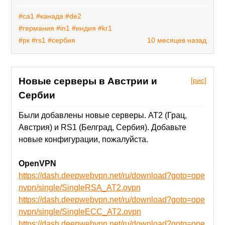
#ca1
#канада
#de2
#германия
#in1
#индия
#kr1
#рк
#rs1
#сербия
10 месяцев назад
Новые серверы в Австрии и
[рис]
Сербии
Были добавлены новые серверы. AT2 (Грац,
Австрия) и RS1 (Белград, Сербия). Добавьте
новые конфигурации, пожалуйста.
OpenVPN
https://dash.deepwebvpn.net/ru/download?goto=ope
nvpn/single/SingleRSA_AT2.ovpn
https://dash.deepwebvpn.net/ru/download?goto=ope
nvpn/single/SingleECC_AT2.ovpn
https://dash.deepwebvpn.net/ru/download?goto=ope