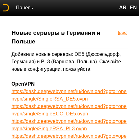
Панель
AR
EN
Новые серверы в Германии и
[рис]
Польше
Добавили новые серверы: DE5 (Дюссельдорф,
Германия) и PL3 (Варшава, Польша). Скачайте
новые конфигурации, пожалуйста.
OpenVPN
https://dash.deepwebvpn.net/ru/download?goto=ope
nvpn/single/SingleRSA_DE5.ovpn
https://dash.deepwebvpn.net/ru/download?goto=ope
nvpn/single/SingleECC_DE5.ovpn
https://dash.deepwebvpn.net/ru/download?goto=ope
nvpn/single/SingleRSA_PL3.ovpn
https://dash.deepwebvpn.net/ru/download?goto=ope