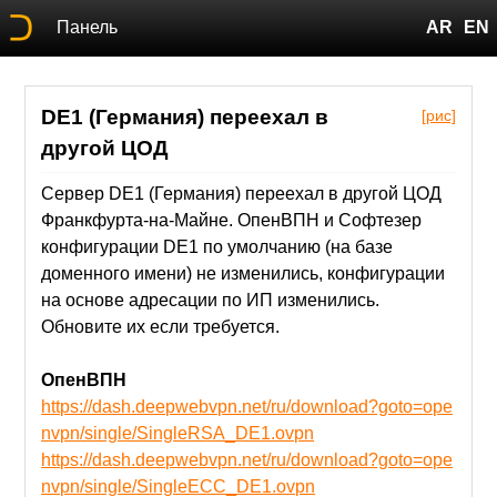
Панель
AR
EN
DE1 (Германия) переехал в
[рис]
другой ЦОД
Сервер DE1 (Германия) переехал в другой ЦОД
Франкфурта-на-Майне. ОпенВПН и Софтезер
конфигурации DE1 по умолчанию (на базе
доменного имени) не изменились, конфигурации
на основе адресации по ИП изменились.
Обновите их если требуется.
ОпенВПН
https://dash.deepwebvpn.net/ru/download?goto=ope
nvpn/single/SingleRSA_DE1.ovpn
https://dash.deepwebvpn.net/ru/download?goto=ope
nvpn/single/SingleECC_DE1.ovpn