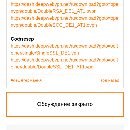
https://dash.deepwebvpn.net/ru/download?goto=ope
nvpn/double/DoubleRSA_DE1_AT1.ovpn
https://dash.deepwebvpn.net/ru/download?goto=ope
nvpn/double/DoubleECC_DE1_AT1.ovpn
Софтезер
https://dash.deepwebvpn.net/ru/download?goto=soft
ether/single/SingleSSL_DE1.vpn
https://dash.deepwebvpn.net/ru/download?goto=soft
ether/double/DoubleSSL_DE1_AT1.vpn
#de1
#германия
год назад
Обсуждение закрыто