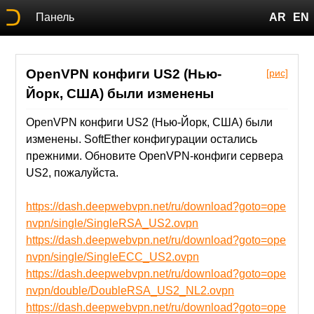
Панель
AR
EN
OpenVPN конфиги US2 (Нью-
[рис]
Йорк, США) были изменены
OpenVPN конфиги US2 (Нью-Йорк, США) были
изменены. SoftEther конфигурации остались
прежними. Обновите OpenVPN-конфиги сервера
US2, пожалуйста.
https://dash.deepwebvpn.net/ru/download?goto=ope
nvpn/single/SingleRSA_US2.ovpn
https://dash.deepwebvpn.net/ru/download?goto=ope
nvpn/single/SingleECC_US2.ovpn
https://dash.deepwebvpn.net/ru/download?goto=ope
nvpn/double/DoubleRSA_US2_NL2.ovpn
https://dash.deepwebvpn.net/ru/download?goto=ope