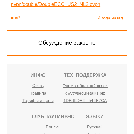
nvpn/double/DoubleECC_US2_NL2.ovpn
#us2
4 года назад
Обсуждение закрыто
ИНФО
ТЕХ. ПОДДЕРЖКА
Связь
Форма обратной связи
Правила
dwv@securetalks.biz
Тарифы и цены
1DF8EDFE...54EF7CA
ГЛУБПАУТИНВЧС
ЯЗЫКИ
Панель
Русский