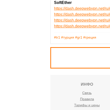
SoftEther
https://dash.deepwebvpn.net/r
https://dash.deepwebvpn.net/r
https://dash.deepwebvpn.net/
https://dash.deepwebvpn.net/
#tr1
#турция
#gr1
#греция
ИНФО
Связь
Правила
Тарифы и цены