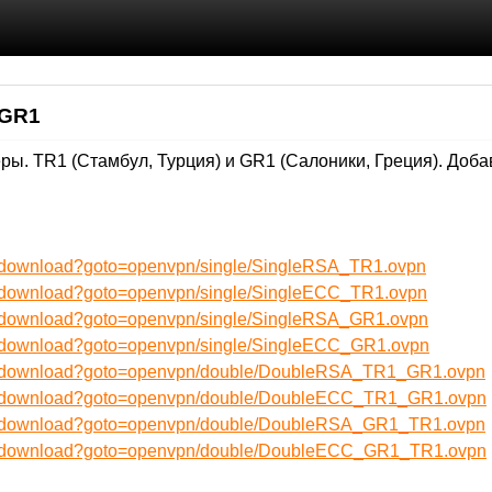
 GR1
ы. TR1 (Стамбул, Турция) и GR1 (Салоники, Греция). Доба
ru/download?goto=openvpn/single/SingleRSA_TR1.ovpn
ru/download?goto=openvpn/single/SingleECC_TR1.ovpn
ru/download?goto=openvpn/single/SingleRSA_GR1.ovpn
ru/download?goto=openvpn/single/SingleECC_GR1.ovpn
/ru/download?goto=openvpn/double/DoubleRSA_TR1_GR1.ovpn
/ru/download?goto=openvpn/double/DoubleECC_TR1_GR1.ovpn
/ru/download?goto=openvpn/double/DoubleRSA_GR1_TR1.ovpn
/ru/download?goto=openvpn/double/DoubleECC_GR1_TR1.ovpn