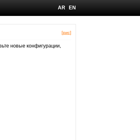
AR
EN
[рис]
вьте новые конфигурации,