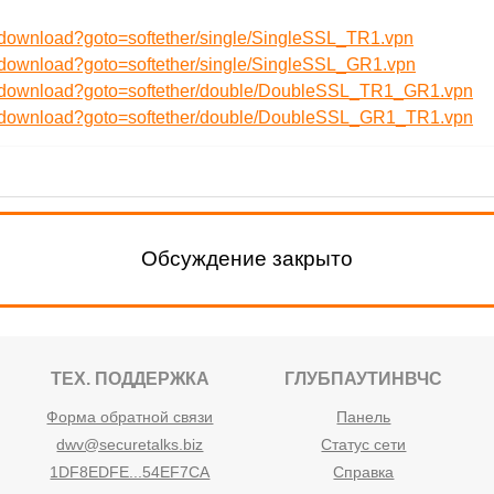
u/download?goto=softether/single/SingleSSL_TR1.vpn
u/download?goto=softether/single/SingleSSL_GR1.vpn
ru/download?goto=softether/double/DoubleSSL_TR1_GR1.vpn
ru/download?goto=softether/double/DoubleSSL_GR1_TR1.vpn
Обсуждение закрыто
ТЕХ. ПОДДЕРЖКА
ГЛУБПАУТИНВЧС
Форма обратной связи
Панель
dwv@securetalks.biz
Статус сети
1DF8EDFE...54EF7CA
Справка